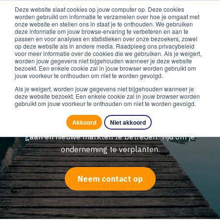
Deze website slaat cookies op jouw computer op. Deze cookies
worden gebruikt om informatie te verzamelen over hoe je omgaat met
onze website en stellen ons in staat je te onthouden. We gebruiken
deze informatie om jouw browse-ervaring te verbeteren en aan te
passen en voor analyses en statistieken over onze bezoekers, zowel
op deze website als in andere media. Raadpleeg ons privacybeleid
voor meer informatie over de cookies die we gebruiken. Als je weigert,
worden jouw gegevens niet bijgehouden wanneer je deze website
bezoekt. Een enkele cookie zal in jouw browser worden gebruikt om
jouw voorkeur te onthouden om niet te worden gevolgd.
Je onderneming verplanten
Als je weigert, worden jouw gegevens niet bijgehouden wanneer je
deze website bezoekt. Een enkele cookie zal in jouw browser worden
gebruikt om jouw voorkeur te onthouden om niet te worden gevolgd.
Je bedrijf heeft zijn positie in de markt verworven.
Akkoord
Niet akkoord
Substantiële groei kan alleen nog door allianties aan te
gaan en nieuwe markten te betreden. Tijd om je
onderneming te verplanten.
Neem contact op